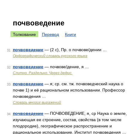
почвоведение
Толкование
Перевод
Книги
почвоведение
— (2 с), Пр. о почвове/дении …
31
Орфографический словарь русского языка
почвоведение
— почвове/дение, я …
32
Слитно. Раздельно. Через дефис.
почвоведение
— я; ср. см. тж. почвоведческий наука о
33
почве 1) и её рациональном использовании. Профессор
почвоведения …
Словарь многих выражений
почвоведение
— ПОЧВОВЕДЕНИЕ, я, ср Наука о земле,
34
изучающая ее строение, состав, свойства (в том числе
плодородие), географическое распространение и
рациональное использование. Институт почвоведения …