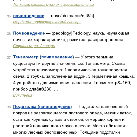
Толковый словарь русских существительных
почвоведение
— почв/о/вед/ени/е [й/э] …
35
Морфемно-орфографический словарь
Почвоведение
— (pedology)Pedology, наука, изучающая
36
почвы: их характеристики, развитие, распространение …
Страны мира. Словарь
Тензиометр (почвоведение)
— У этого термина
37
существуют и другие значения, см. Тензиометр. Схема
устройства тензиометра: 1 керамическая тонкопористая
свеча, 2 трубка, заполненная водой, 3 герметичная крышка,
4 устройство для измерения давления. Тензиометр&#160;
прибор для&#8230; …
Википедия
Подстилка (почвоведение)
— Подстилка напочвенный
38
покров из разлагающегося листового опада, мелких веток,
остатков крупных сучьев и стволов, отмерших корней и
растений напочвенного яруса в лесах. Место обитания
многих лесных беспозвоночных. Толщина подстилки