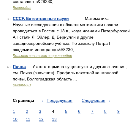
составляет в&#8230; …
Википедия
СССР. Естественные науки
— Математика
39
Научные исследования в области математики начали
проводиться в России с 18 в., когда членами Петербургской
АН стали Л. Эйлер, Д. Бернулли и другие
западноевропейские учёные. По замыслу Петра I
академики иностранцы&#8230; …
Большая советская энциклопедия
Почва
— У этого термина существуют и другие значения,
40
см. Почва (значения). Профиль пахотной каштановой
почвы, Волгоградская область …
Википедия
Страницы
←
Предыдущая
Следующая
→
1
2
3
4
5
6
7
8
9
10
11
12
13